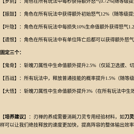
【罗刹】：角色在所有玩法中每秒获得额外怒气
0.72%(随等级提
【振鼓】：角色在所有玩法中获得额外初始怒气
12%（随等级
【叶隐】：角色在所有玩法中每损失
10%生命值额外获得怒气1
【遗恨】：角色在所有玩法中有单位阵亡后都可以获得额外怒气
固定三个：
【鬼骨】：斩魄刀属性中生命值额外提升
2.5%（仅延卫选拔
【百战】：所有玩法中，释放普通技能的概率提升
1.5%（随等
【大悟】：斩魄刀属性中生命值额外提升
3%（在所有玩法中生
【
培养建议
】：刃禅的养成需要消耗刀灵专用经验材料，如
刀灵
样可以让我们绝技释放的速度更加快，提高阵容的整体输出效率