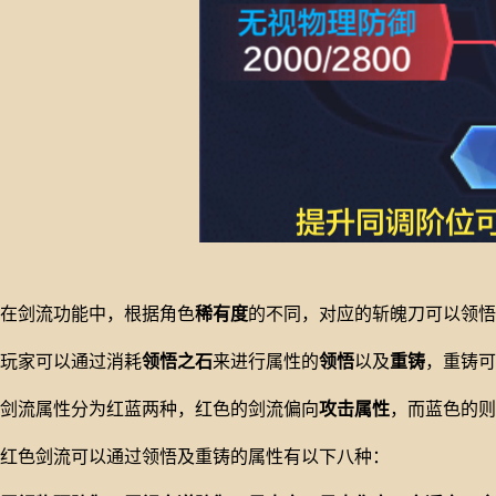
在剑流功能中，根据角色
稀有度
的不同，对应的斩魄刀可以领悟
玩家可以通过消耗
领悟之石
来进行属性的
领悟
以及
重铸
，重铸可
剑流属性分为红蓝两种，红色的剑流偏向
攻击属性
，而蓝色的则
红色剑流可以通过领悟及重铸的属性有以下八种：