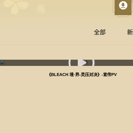
全部
新
《BLEACH 境·界-灵压对决》-宣传PV